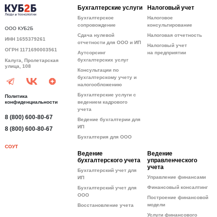
Бухгалтерские услуги
Налоговый учет
Бухгалтерское
Налоговое
сопровождение
консультирование
ООО КУБ2Б
Сдача нулевой
Налоговая отчетность
ИНН 1655379261
отчетности для ООО и ИП
Налоговый учет
ОГРН 1171690003561
Аутсорсинг
на предприятии
бухгалтерских услуг
Калуга, Пролетарская
улица, 108
Консультации по
бухгалтерскому учету и
налогообложению
Бухгалтерские услуги с
Политика
конфиденциальности
ведением кадрового
учета
8 (800) 600-80-67
Ведение бухгалтерии для
ИП
8 (800) 600-80-67
Бухгалтерия для ООО
СОУТ
Ведение
Ведение
бухгалтерского учета
управленческого
учета
Бухгалтерский учет для
Управление финансами
ИП
Финансовый консалтинг
Бухгалтерский учет для
ООО
Построение финансовой
модели
Восстановление учета
Услуги финансового