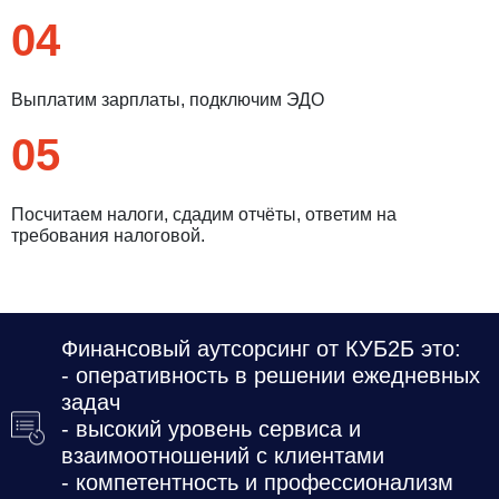
04
Выплатим зарплаты, подключим ЭДО
05
Посчитаем налоги, сдадим отчёты, ответим на
требования налоговой.
Введите ваш номер телефона и мы вам
Финансовый аутсорсинг от КУБ2Б это:
перезвоним!
- оперативность в решении ежедневных
задач
- высокий уровень сервиса и
взаимоотношений с клиентами
Нажимая кнопку отправить я
- компетентность и профессионализм
Принимаю
Политику конфиденциальности