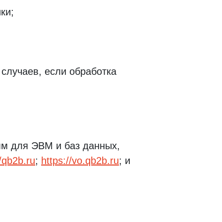
ки;
случаев, если обработка
мм для ЭВМ и баз данных,
//qb2b.ru
;
https://vo.qb2b.ru
; и