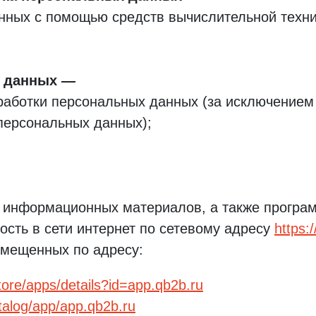
нных с помощью средств вычислительной техни
 данных
аботки персональных данных (за исключением 
персональных данных);
и информационных материалов, а также програ
ость в сети интернет по сетевому адресу
https:
змещенных по адресу:
tore/apps/details?id=app.qb2b.ru
atalog/app/app.qb2b.ru