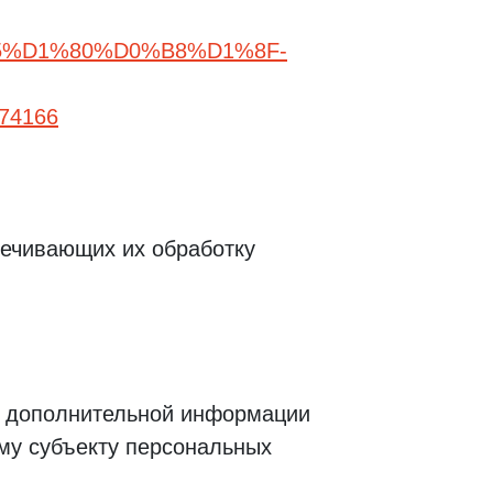
%D1%80%D0%B8%D1%8F-
74166
печивающих их обработку
ия дополнительной информации
му субъекту персональных