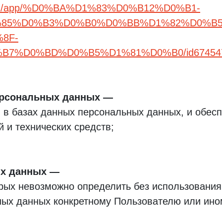
om/ru/app/%D0%BA%D1%83%D0%B12%D0%B1-
85%D0%B3%D0%B0%D0%BB%D1%82%D0%B5
8F-
7%D0%BD%D0%B5%D1%81%D0%B0/id67454
ерсональных данных
 в базах данных персональных данных, и обес
 и технических средств;
х данных
торых невозможно определить без использован
ых данных конкретному Пользователю или ино