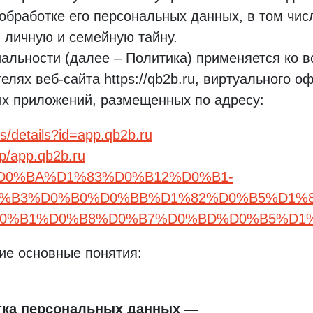
обработке его персональных данных, в том чис
 личную и семейную тайну.
льности (далее – Политика) применяется ко 
елях веб-сайта https://qb2b.ru, виртуального 
ьных приложений, размещенных по адресу:
ps/details?id=app.qb2b.ru
pp/app.qb2b.ru
app/%D0%BA%D1%83%D0%B12%D0%B1-
%B3%D0%B0%D0%BB%D1%82%D0%B5%D1%8
%B1%D0%B8%D0%B7%D0%BD%D0%B5%D1%81
ие основные понятия:
тка персональных данных