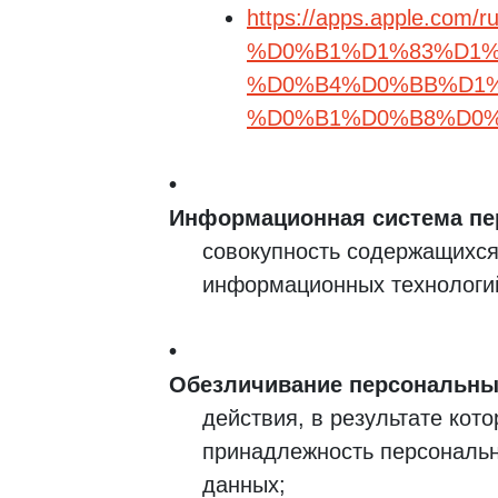
https://apps.apple.c
%D0%B1%D1%83%D1%
%D0%B4%D0%BB%D1%
%D0%B1%D0%B8%D0%B
Информационная система п
совокупность содержащихся
информационных технологий
Обезличивание персональны
действия, в результате ко
принадлежность персональн
данных;