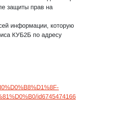
ле защиты прав на
всей информации, которую
офиса КУБ2Б по адресу
0%D0%B8%D1%8F-
%D0%B0/id6745474166