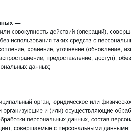
нных
 или совокупность действий (операций), совер
 без использования таких средств с персональ
копление, хранение, уточнение (обновление, из
аспространение, предоставление, доступ), обе
сональных данных;
ведите ваш номер телефона и мы вам перезвоним!
ниципальный орган, юридическое или физическо
и организующие и (или) осуществляющие обраб
ажимая кнопку отправить я
бработки персональных данных, состав персо
Принимаю
Политику конфиденциальности
ации), совершаемые с персональными данными;