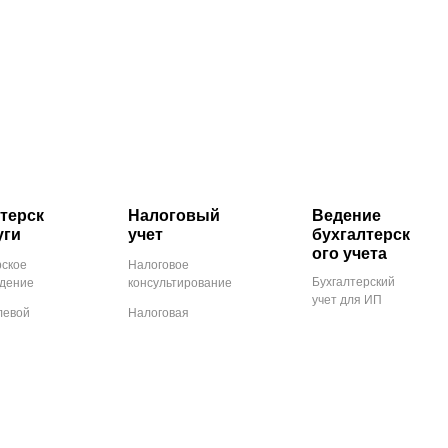
терск
Налоговый
Ведение
уги
учет
бухгалтерск
ого учета
рское
Налоговое
Бухгалтерский
дение
консультирование
учет для ИП
левой
Налоговая
Бухгалтерский
ти для
отчетность
учет для ООО
П
Налоговый учет
Восстановление
нг
на предприятии
учета
рских
ации по