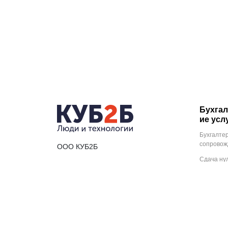
Бухгал
ие усл
Бухгалте
сопровож
ООО КУБ2Б
Сдача ну
ИНН 1655379261
отчетнос
ООО и И
ОГРН 1171690003561
Аутсорси
Калуга, Пролетарская улица, 108
бухгалте
услуг
Консульт