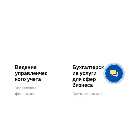
Ведение
Бухгалтерск
управленчес
ие услуги
кого учета
для сфер
бизнеса
Управление
финансами
Бухгалтерия для
гостиниц и
Финансовый
хостелов
консалтинг
Бухгалтерия для
Построение
таксопарков
финансовой
модели
Бухгалтерское
обслуживание
Услуги